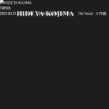
TOPICS
2021.03.31
2021/3/31 「IMAGINARY COLORS」（te’resa）※作曲