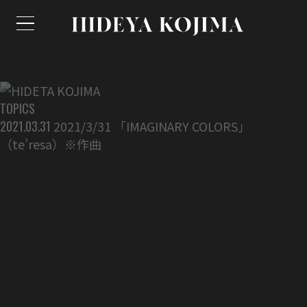
TOPICS
2021.03.31
2021/3/31 「IMAGINARY COLORS」
（te’resa）※作曲