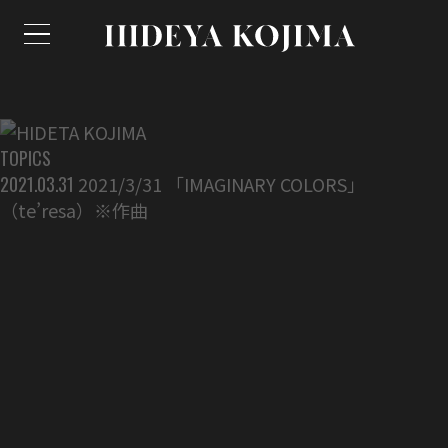
TOPICS
2021.03.31
2021/3/31 「IMAGINARY COLORS」
（te’resa）※作曲