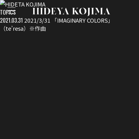
TOPICS
2021.03.31
2021/3/31 「IMAGINARY COLORS」
（te’resa）※作曲