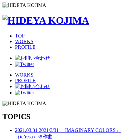
TOP
WORKS
PROFILE
WORKS
PROFILE
TOPICS
2021.03.31
2021/3/31 「IMAGINARY COLORS」
（te’resa）※作曲